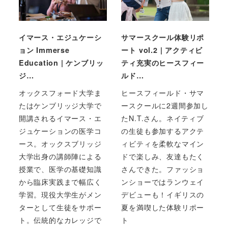
イマース・エジュケーシ
サマースクール体験リポ
ョン Immerse
ート vol.2 | アクティビ
Education | ケンブリッ
ティ充実のヒースフィー
ジ…
ルド…
オックスフォード大学ま
ヒースフィールド・サマ
たはケンブリッジ大学で
ースクールに2週間参加し
開講されるイマース・エ
たN.T.さん。ネイティブ
ジュケーションの医学コ
の生徒も参加するアクテ
ース。オックスブリッジ
ィビティを柔軟なマイン
大学出身の講師陣による
ドで楽しみ、友達もたく
授業で、医学の基礎知識
さんできた。ファッショ
から臨床実践まで幅広く
ンショーではランウェイ
学習。現役大学生がメン
デビューも！イギリスの
ターとして生徒をサポー
夏を満喫した体験リポー
ト。伝統的なカレッジで
ト