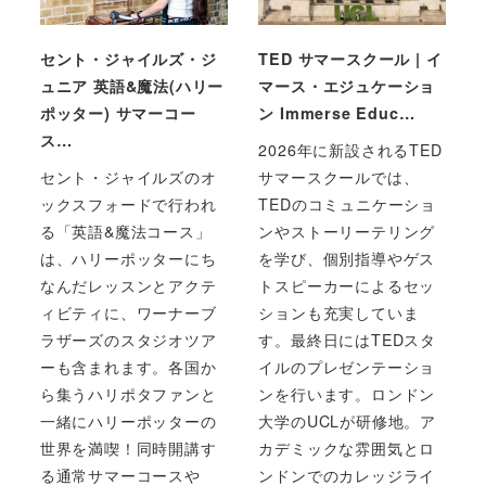
セント・ジャイルズ・ジ
TED サマースクール | イ
ュニア 英語&魔法(ハリー
マース・エジュケーショ
ポッター) サマーコー
ン Immerse Educ…
ス…
2026年に新設されるTED
セント・ジャイルズのオ
サマースクールでは、
ックスフォードで行われ
TEDのコミュニケーショ
る「英語&魔法コース」
ンやストーリーテリング
は、ハリーポッターにち
を学び、個別指導やゲス
なんだレッスンとアクテ
トスピーカーによるセッ
ィビティに、ワーナーブ
ションも充実していま
ラザーズのスタジオツア
す。最終日にはTEDスタ
ーも含まれます。各国か
イルのプレゼンテーショ
ら集うハリポタファンと
ンを行います。ロンドン
一緒にハリーポッターの
大学のUCLが研修地。ア
世界を満喫！同時開講す
カデミックな雰囲気とロ
る通常サマーコースや
ンドンでのカレッジライ