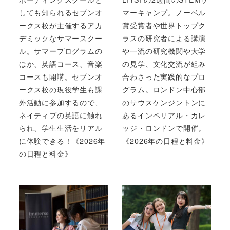
しても知られるセブンオ
マーキャンプ。ノーベル
ークス校が主催するアカ
賞受賞者や世界トップク
デミックなサマースクー
ラスの研究者による講演
ル。サマープログラムの
や一流の研究機関や大学
ほか、英語コース、音楽
の見学、文化交流が組み
コースも開講。セブンオ
合わさった実践的なプロ
ークス校の現役学生も課
グラム。ロンドン中心部
外活動に参加するので、
のサウスケンジントンに
ネイティブの英語に触れ
あるインペリアル・カレ
られ、学生生活をリアル
ッジ・ロンドンで開催。
に体験できる！《2026年
《2026年の日程と料金》
の日程と料金》