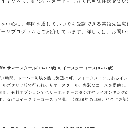
るイギリスで、新たなスタートに向けて貴重な体験をぜひ
をを中心に、年間を通していつでも受講できる英語先生宅
ゲージプログラムもご紹介しています。詳しくは、お問い
iffe サマースクール(13~17歳) & イースターコース(8~17歳)
約1時間、ドーバー海峡を臨む海辺の町、フォークストンにあるイン
ールズクリフ校で行われるサマースクール。多彩なコースを提供し
開催。有料オプションでハリーポッタースタジオやライオンキング
す。春にはイースターコースも開講。《2026年の日程と料金に更新