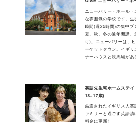
OISE ニューバリー・ホ
ニューバリー・ホール・
な雰囲気の学校です。生
時間(週25時間)の集
夏、秋、冬の通年開講、
可)。ニューバリーは、
ーケットタウン。イギリ
ナーハウスと競馬場があ
英語先生宅ホームステイ 小
13~17歳)
厳選されたイギリス人英
ァミリーと過ごす英語漬
料金に更新〉