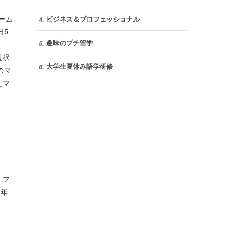
ーム
ビジネス＆プロフェッショナル
4.
日5
趣味のプチ留学
5.
、
選択
大学生夏休み語学研修
6.
のマ
たマ
トフ
4年