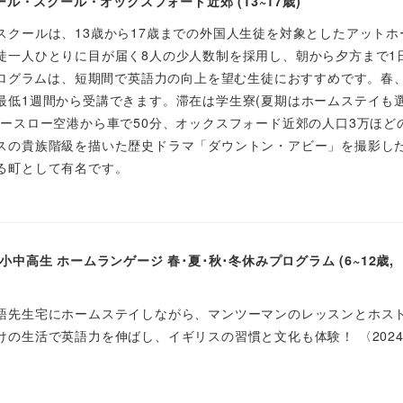
ール・スクール・オックスフォード近郊 (13~17歳)
スクールは、13歳から17歳までの外国人生徒を対象としたアットホ
徒一人ひとりに目が届く8人の少人数制を採用し、朝から夕方まで1
中プログラムは、短期間で英語力の向上を望む生徒におすすめです。春
最低1週間から受講できます。滞在は学生寮(夏期はホームステイも
ヒースロー空港から車で50分、オックスフォード近郊の人口3万ほど
スの貴族階級を描いた歴史ドラマ「ダウントン・アビー」を撮影し
る町として有名です。
中高生 ホームランゲージ 春･夏･秋･冬休みプログラム (6~12歳,
語先生宅にホームステイしながら、マンツーマンのレッスンとホス
けの生活で英語力を伸ばし、イギリスの習慣と文化も体験！ 〈202