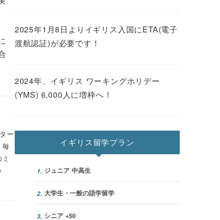
実
2025年1月8日よりイギリス入国にETA(電子
に
渡航認証)が必要です！
合
2024年、イギリス ワーキングホリデー
(YMS) 6,000人に増枠へ！
ター
イギリス留学プラン
、毎
のミ
》
ジュニア 中高生
1.
大学生・一般の語学留学
2.
シニア +50
3.