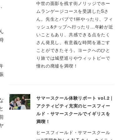
中世の面影を残す街ノリッジでホー
が、
ムランゲージコースを受講したSさ
ん。先生とパブで1杯やったり、フィ
ッシュ&チップへ行ったり…年齢が近
ん
いこともあり、共感できる点をたく
時
さん発見し、有意義な時間を過ごす
ことができたそう。ヨークへのひと
り旅では城壁巡りやウィットビーで
キ
憧れの廃墟を満喫！
賑
サマースクール体験リポート vol.2 |
な
アクティビティ充実のヒースフィー
と
ルド・サマースクールでイギリスを
前
満喫！
ヤ
ヒースフィールド・サマースクール
に2週間参加したN.T.さん。ネイティ