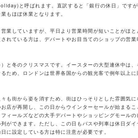
Holiday)と呼ばれます。直訳すると「銀行の休日」です
企業もほぼ休業となります。
も営業していますが、平日より営業時間が短いことがほと
定されている方は、デパートやお目当てのショップの営業
。
祭）と冬のクリスマスです。イースターの大型連休中は、
なるため、ロンドンは世界各国からの観光客で例年以上に
人々も街から姿を消すため、街はひっそりとした雰囲気に
のお店が再開し、この日からウインターセールが始まるこ
トフィールズなどの大手デパートやショッピングモールの
の列ができます。ただし、この日もバスや列車は休日ダイ
動日に設定している方は特に注意が必要です。