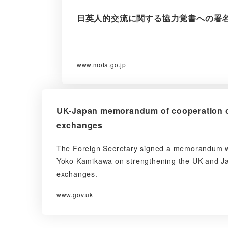
日英人的交流に関する協力覚書への署
www.mofa.go.jp
UK-Japan memorandum of cooperation o
exchanges
The Foreign Secretary signed a memorandum wi
Yoko Kamikawa on strengthening the UK and Ja
exchanges.
www.gov.uk