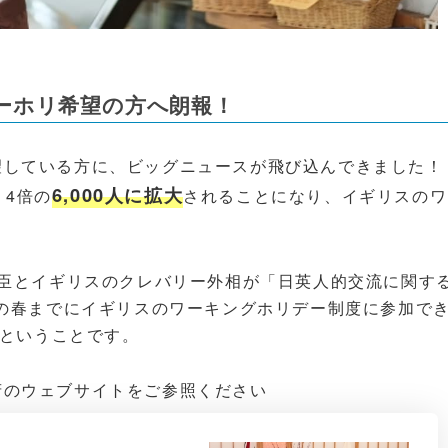
ーホリ希望の方へ朗報！
望している方に、ビッグニュースが飛び込んできました！
6,000人に拡大
、4倍の
されることになり、イギリスのワ
大臣とイギリスのクレバリー外相が「日英人的交流に関す
年の春までにイギリスのワーキングホリデー制度に参加で
るということです。
府のウェブサイトをご参照ください