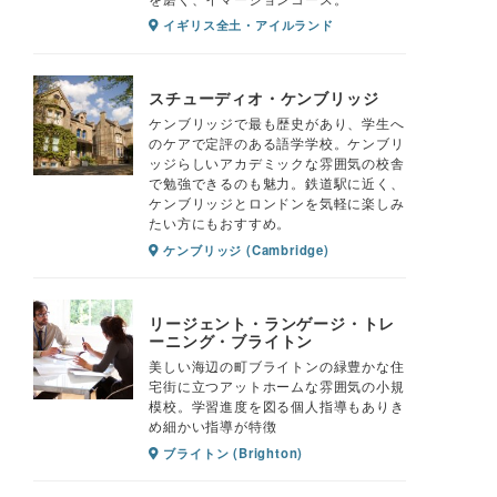
イギリス全土・アイルランド
スチューディオ・ケンブリッジ
ケンブリッジで最も歴史があり、学生へ
のケアで定評のある語学学校。ケンブリ
ッジらしいアカデミックな雰囲気の校舎
で勉強できるのも魅力。鉄道駅に近く、
ケンブリッジとロンドンを気軽に楽しみ
たい方にもおすすめ。
ケンブリッジ (Cambridge)
リージェント・ランゲージ・トレ
ーニング・ブライトン
美しい海辺の町ブライトンの緑豊かな住
宅街に立つアットホームな雰囲気の小規
模校。学習進度を図る個人指導もありき
め細かい指導が特徴
ブライトン (Brighton)