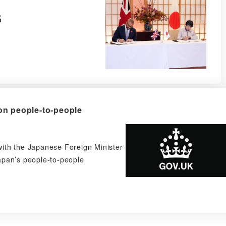
名
n people-to-people
th the Japanese Foreign Minister
pan’s people-to-people