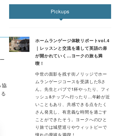
Pickups
ホームランゲージ体験リポートvol.4
｜レッスンと交流を通して英語の扉
が開かれていく…ヨークの旅も満
ー
喫！
中世の面影を残す街ノリッジでホー
ムランゲージコースを受講したSさ
る協
ん。先生とパブで1杯やったり、フィ
きる
ッシュ&チップへ行ったり…年齢が近
いこともあり、共感できる点をたく
さん発見し、有意義な時間を過ごす
ことができたそう。ヨークへのひと
り旅では城壁巡りやウィットビーで
憧れの廃墟を満喫！