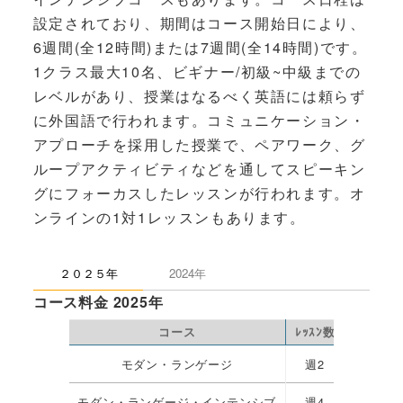
設定されており、期間はコース開始日により、
6週間(全12時間)または7週間(全14時間)です。
1クラス最大10名、ビギナー/初級~中級までの
レベルがあり、授業はなるべく英語には頼らず
に外国語で行われます。コミュニケーション・
アプローチを採用した授業で、ペアワーク、グ
ループアクティビティなどを通してスピーキン
グにフォーカスしたレッスンが行われます。オ
ンラインの1対1レッスンもあります。
２０２５年
2024年
コース料金 2025年
コース
ﾚｯｽﾝ数
タイム
モダン・ランゲージ
週2
18:00~
モダン・ランゲージ・インテンシブ
週4
18:00~