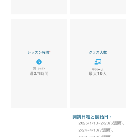
レッスン時間
*
クラス人数
–
–
2/4
10
開講日程と開始日：
2025/1/13~2/20(6週間),
2/24~4/10(7週間),
4/28~6/12(7週間),