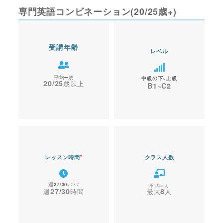
専門英語コンビネーション(20/25歳+)
受講年齢
レベル
–
中級の下~上級
20/25
B1~C2
レッスン時間
*
クラス人数
27/30
–
27/30
8