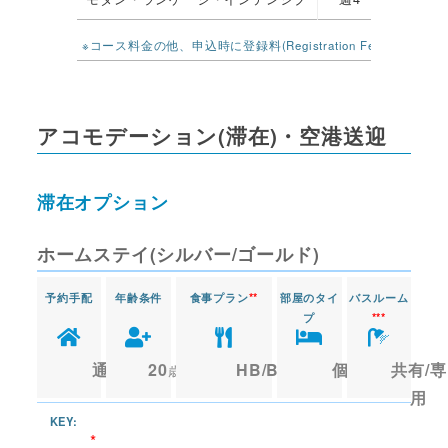
※コース料金の他、申込時に登録料(Registration Fee)£10
アコモデーション(滞在)・空港送迎
滞在オプション
ホームステイ(シルバー/ゴールド)
予約手配
年齢条件
食事プラン
**
部屋のタイ
バスルーム
プ
***
通年
20
HB/BB
個室
共有/専
用
KEY:
*