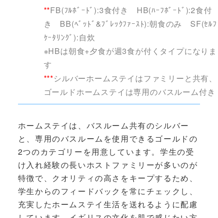
**
FB(ﾌﾙﾎﾞｰﾄﾞ):3食付き HB(ﾊｰﾌﾎﾞｰﾄﾞ):2食付
き BB(ﾍﾞｯﾄﾞ&ﾌﾞﾚｯｸﾌｧｰｽﾄ):朝食のみ SF(ｾﾙﾌ
ｹｰﾀﾘﾝｸﾞ):自炊
※HBは朝食+夕食が週3食が付くタイプになりま
す
***
シルバーホームステイはファミリーと共有、
ゴールドホームステイは専用のバスルーム付き
ホームステイは、バスルーム共有のシルバー
と、専用のバスルームを使用できるゴールドの
2つのカテゴリーを用意しています。学生の受
け入れ経験の長いホストファミリーが多いのが
特徴で、クオリティの高さをキープするため、
学生からのフィードバックを常にチェックし、
充実したホームステイ生活を送れるように配慮
しています。イギリスの文化を肌で感じたい方