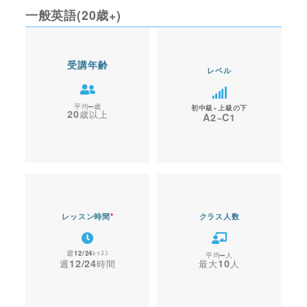
一般英語(20歳+)
受講年齢
レベル
–
初中級~上級の下
20
A2~C1
レッスン時間
*
クラス人数
12/24
–
12/24
10