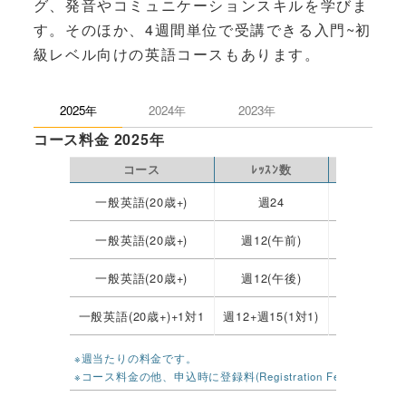
グ、発音やコミュニケーションスキルを学びま
す。そのほか、4週間単位で受講できる入門~初
級レベル向けの英語コースもあります。
2025年
2024年
2023年
コース料金 2025年
コース
ﾚｯｽﾝ数
タイムテー
一般英語(20歳+)
週24
9:30~16:
一般英語(20歳+)
週12(午前)
9:30~12:
一般英語(20歳+)
週12(午後)
13:15~16:
一般英語(20歳+)+1対1
週12+週15(1対1)
9:00~16:
※週当たりの料金です。
※コース料金の他、申込時に登録料(Registration Fee)£10