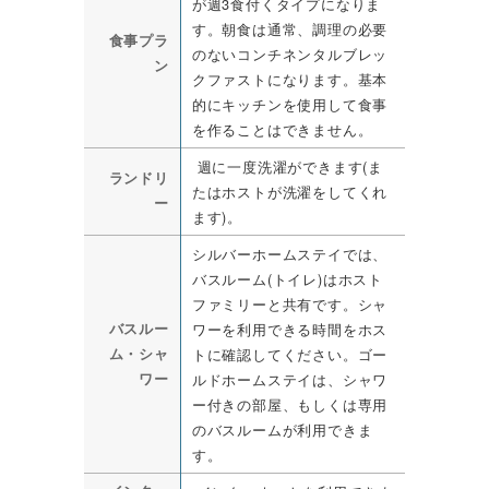
が週3食付くタイプになりま
す。朝食は通常、調理の必要
食事プラ
のないコンチネンタルブレッ
ン
クファストになります。基本
的にキッチンを使用して食事
を作ることはできません。
週に一度洗濯ができます(ま
ランドリ
たはホストが洗濯をしてくれ
ー
ます)。
シルバーホームステイでは、
バスルーム(トイレ)はホスト
ファミリーと共有です。シャ
バスルー
ワーを利用できる時間をホス
ム・シャ
トに確認してください。ゴー
ワー
ルドホームステイは、シャワ
ー付きの部屋、もしくは専用
のバスルームが利用できま
す。