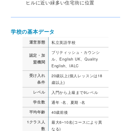
ヒルに近い緑多い住宅街に位置
学校の基本データ
運営形態
私立英語学校
ブリティッシュ・カウンシ
認定・加
ル、English UK、Quality
盟機関
English、IALC
受け入れ
20歳以上(個人レッスンは18
条件
歳以上)
レベル
入門から上級まで9レベル
学生数
通年 -名、夏期 -名
平均年齢
40歳前後
1クラス人
最大6~10名(コースにより異
数
なる)