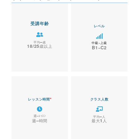
受講年齢
レベル
–
中級~上級
18/25
B1~C2
レッスン時間
*
クラス人数
–
–
–
1