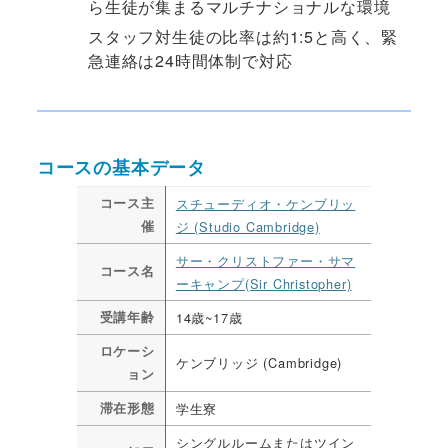
ら生徒が集まるマルチナショナルな環境
スタッフ対生徒の比率は約1:5と高く、緊
急連絡は24時間体制で対応
コースの基本データ
コース主
スチューディオ・ケンブリッ
催
ジ (Studio Cambridge)
サー・クリストファー・サマ
コース名
ーキャンプ(Sir Christopher)
受講年齢
14歳~17歳
ロケーシ
ケンブリッジ (Cambridge)
ョン
滞在形態
学生寮
シングルルームまたはツイン