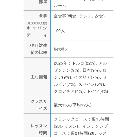
部屋
ルーム
食事
全食事(朝食, ランチ, 夕食)
(最大収容人数)
キャパシ
100人
ティ
ｽﾀｯﾌ対生
約1対5
徒の比率
2025年：トルコ(22%), アル
ゼンチン(9%), 日本(9%), ロ
主な国籍
シア(9%), イタリア(7%), セ
ルビア(7%), スペイン(5%),
クロアチア(4%), ドイツ(4%)
クラスサ
最大16人(平均12人)
イズ
クラシックコース：週15時間
レッスン
(20レッスン)、インテンシブ
時間
コース：週21時間(28レッス